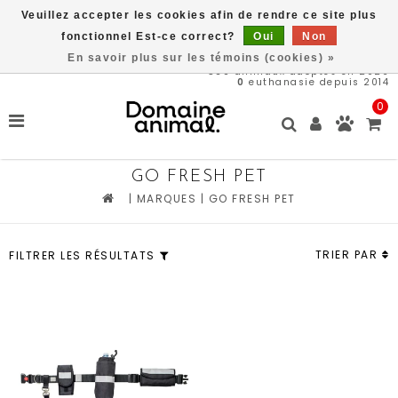
Veuillez accepter les cookies afin de rendre ce site plus
Livraison gratuite à partir de 89$*
fonctionnel Est-ce correct?
Oui
Non
En savoir plus sur les témoins (cookies) »
569
animaux adoptés en 2026
0
euthanasie depuis 2014
0
GO FRESH PET
|
MARQUES
|
GO FRESH PET
TRIER PAR
FILTRER LES RÉSULTATS