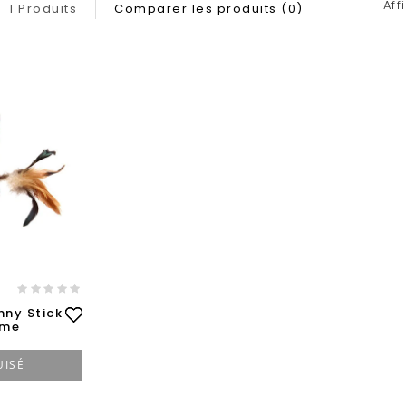
Aff
1 Produits
Comparer les produits (0)
nny Stick
ume
UISÉ