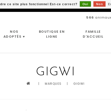
ndre ce site plus fonctionnel Est-ce correct?
Oui
Non
E
Livraison gratuite à partir de 89$*
566
animaux
NOS
BOUTIQUE EN
FAMILLE
ADOPTÉS ♥
LIGNE
D'ACCUEIL
GIGWI
|
MARQUES
|
GIGWI