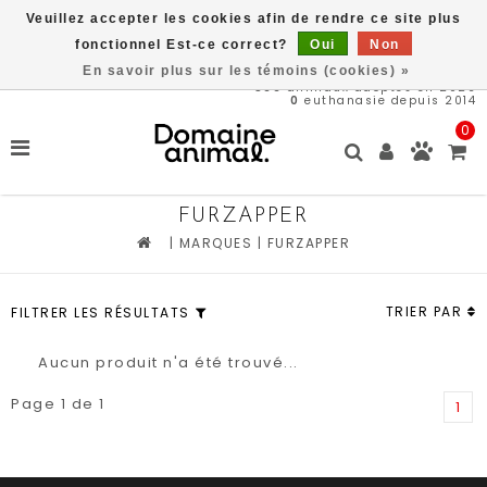
Veuillez accepter les cookies afin de rendre ce site plus
Livraison gratuite à partir de 89$*
fonctionnel Est-ce correct?
Oui
Non
En savoir plus sur les témoins (cookies) »
566
animaux adoptés en 2026
0
euthanasie depuis 2014
0
FURZAPPER
|
MARQUES
|
FURZAPPER
TRIER PAR
FILTRER LES RÉSULTATS
Aucun produit n'a été trouvé...
Page 1 de 1
1