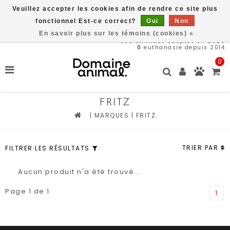
Veuillez accepter les cookies afin de rendre ce site plus
Livraison gratuite à partir de 89$*
fonctionnel Est-ce correct?
Oui
Non
En savoir plus sur les témoins (cookies) »
569
animaux adoptés en 2026
0
euthanasie depuis 2014
0
FRITZ
|
MARQUES
|
FRITZ
TRIER PAR
FILTRER LES RÉSULTATS
Aucun produit n'a été trouvé...
Page 1 de 1
1