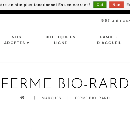
ndre ce site plus fonctionnel Est-ce correct?
Oui
Non
E
Livraison gratuite à partir de 89$*
567
animaux
NOS
BOUTIQUE EN
FAMILLE
ADOPTÉS ♥
LIGNE
D'ACCUEIL
FERME BIO-RARD
|
MARQUES
|
FERME BIO-RARD