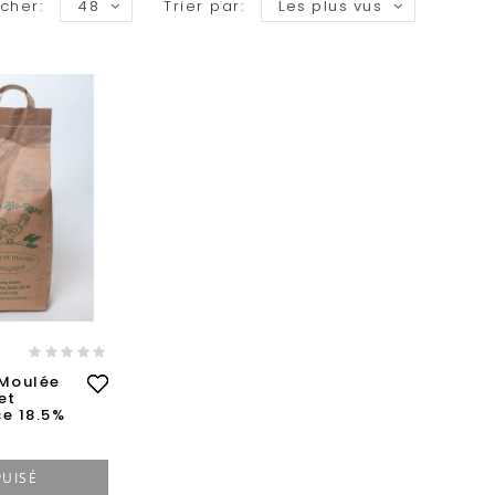
icher:
48
Trier par:
Les plus vus
A
 Moulée
et
e 18.5%
PUISÉ