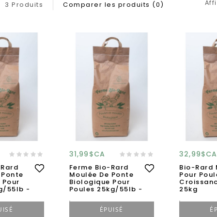
Aff
3 Produits
Comparer les produits (0)
31,99$CA
32,99$C
-Rard
Ferme Bio-Rard
Bio-Rard
 Ponte
Moulée De Ponte
Pour Poul
 Pour
Biologique Pour
Croissanc
g/55lb -
Poules 25kg/55lb -
25kg
UISÉ
ÉPUISÉ
É