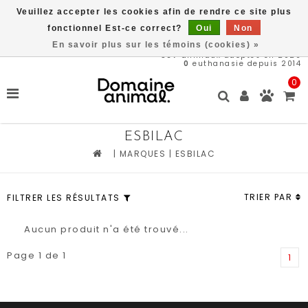
Veuillez accepter les cookies afin de rendre ce site plus
Livraison gratuite à partir de 89$*
fonctionnel Est-ce correct?
Oui
Non
En savoir plus sur les témoins (cookies) »
567
animaux adoptés en 2026
0
euthanasie depuis 2014
0
ESBILAC
|
MARQUES
|
ESBILAC
TRIER PAR
FILTRER LES RÉSULTATS
Aucun produit n'a été trouvé...
Page 1 de 1
1