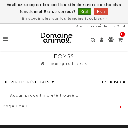
Veuillez accepter les cookies afin de rendre ce site plus
Livraison gratuite à partir de 89$*
fonctionnel Est-ce correct?
Oui
Non
En savoir plus sur les témoins (cookies) »
568
animaux adoptés en 2026
0
euthanasie depuis 2014
0
EQYSS
|
MARQUES
|
EQYSS
TRIER PAR
FILTRER LES RÉSULTATS
Aucun produit n'a été trouvé...
Page 1 de 1
1