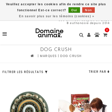
Veuillez accepter les cookies afin de rendre ce site plus
Livraison gratuite à partir de 89$*
fonctionnel Est-ce correct?
Oui
Non
En savoir plus sur les témoins (cookies) »
566
animaux adoptés en 2026
0
euthanasie depuis 2014
0
DOG CRUSH
|
MARQUES
|
DOG CRUSH
TRIER PAR
FILTRER LES RÉSULTATS