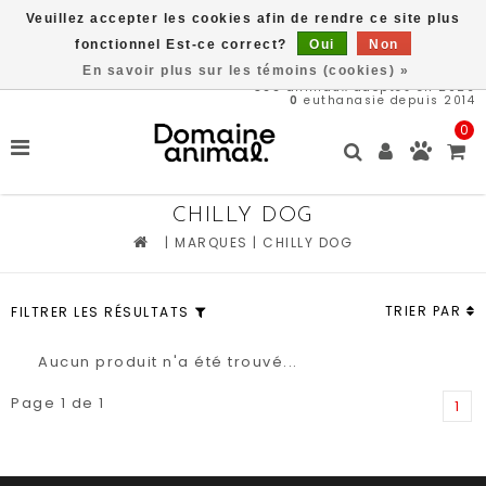
Veuillez accepter les cookies afin de rendre ce site plus
Livraison gratuite à partir de 89$*
fonctionnel Est-ce correct?
Oui
Non
En savoir plus sur les témoins (cookies) »
566
animaux adoptés en 2026
0
euthanasie depuis 2014
0
CHILLY DOG
|
MARQUES
|
CHILLY DOG
TRIER PAR
FILTRER LES RÉSULTATS
Aucun produit n'a été trouvé...
Page 1 de 1
1