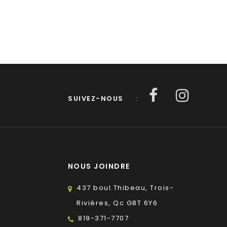
SUIVEZ-NOUS
:
NOUS JOINDRE
437 boul.Thibeau, Trois-
Rivières, Qc G8T 6Y6
819-371-7707