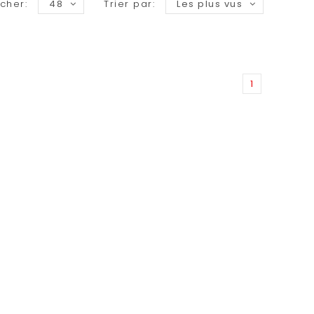
icher:
48
Trier par:
Les plus vus
1