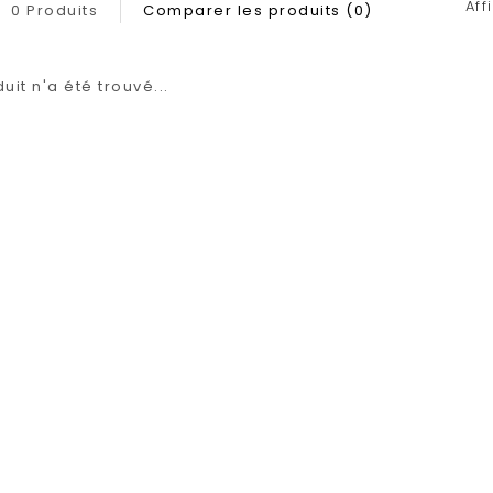
Aff
0 Produits
Comparer les produits (0)
it n'a été trouvé...
1