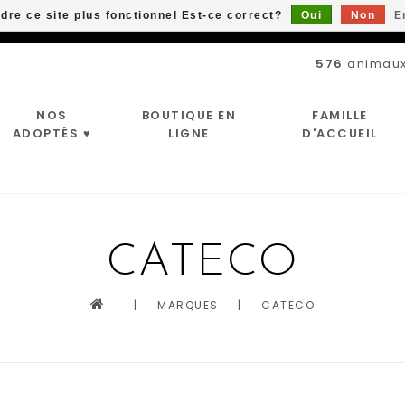
ndre ce site plus fonctionnel Est-ce correct?
Oui
Non
E
Livraison gratuite à partir de 89$*
576
animaux
NOS
BOUTIQUE EN
FAMILLE
ADOPTÉS ♥
LIGNE
D'ACCUEIL
CATECO
|
MARQUES
|
CATECO