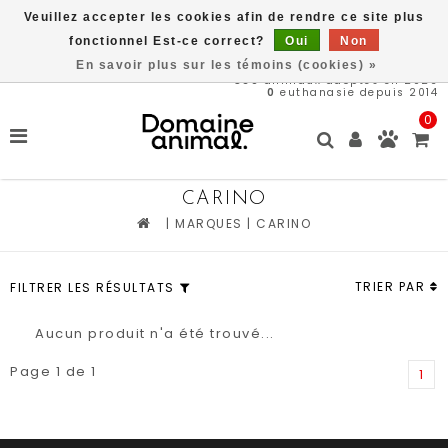
Veuillez accepter les cookies afin de rendre ce site plus
Livraison gratuite à partir de 89$*
fonctionnel Est-ce correct?
Oui
Non
En savoir plus sur les témoins (cookies) »
569
animaux adoptés en 2026
0
euthanasie depuis 2014
0
CARINO
|
MARQUES
|
CARINO
TRIER PAR
FILTRER LES RÉSULTATS
Aucun produit n'a été trouvé...
Page 1 de 1
1