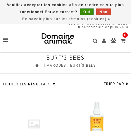
Veuillez accepter les cookies afin de rendre ce site plus
Livraison gratuite à partir de 89$*
fonctionnel Est-ce correct?
Oui
Non
En savoir plus sur les témoins (cookies) »
569
animaux adoptés en 2026
0
euthanasie depuis 2014
0
BURT'S BEES
|
MARQUES
|
BURT'S BEES
TRIER PAR
FILTRER LES RÉSULTATS