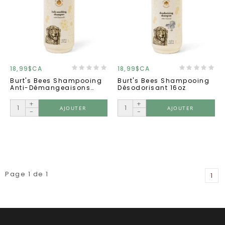
18,99$CA
18,99$CA
Burt's Bees Shampooing
Burt's Bees Shampooing
Anti-Démangeaisons
Désodorisant 16oz
16oz
+
+
AJOUTER
AJOUTER
-
-
Page 1 de 1
1