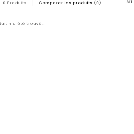
Aff
0 Produits
Comparer les produits (0)
it n'a été trouvé...
1