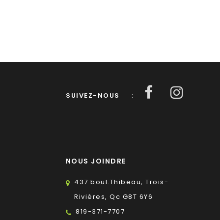
SUIVEZ-NOUS
:
NOUS JOINDRE
437 boul.Thibeau, Trois-
Rivières, Qc G8T 6Y6
819-371-7707