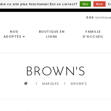
ndre ce site plus fonctionnel Est-ce correct?
Oui
Non
E
Livraison gratuite à partir de 89$*
566
animaux
NOS
BOUTIQUE EN
FAMILLE
ADOPTÉS ♥
LIGNE
D'ACCUEIL
BROWN'S
|
MARQUES
|
BROWN'S