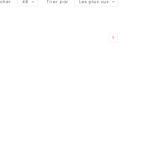
icher:
48
Trier par:
Les plus vus
1