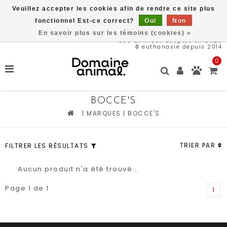
Veuillez accepter les cookies afin de rendre ce site plus
Livraison gratuite à partir de 89$*
fonctionnel Est-ce correct?
Oui
Non
En savoir plus sur les témoins (cookies) »
566
animaux adoptés en 2026
0
euthanasie depuis 2014
0
BOCCE'S
|
MARQUES
|
BOCCE'S
TRIER PAR
FILTRER LES RÉSULTATS
Aucun produit n'a été trouvé...
Page 1 de 1
1