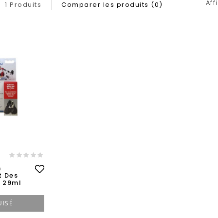
Aff
1 Produits
Comparer les produits (0)
m
t Des
 29ml
UISÉ