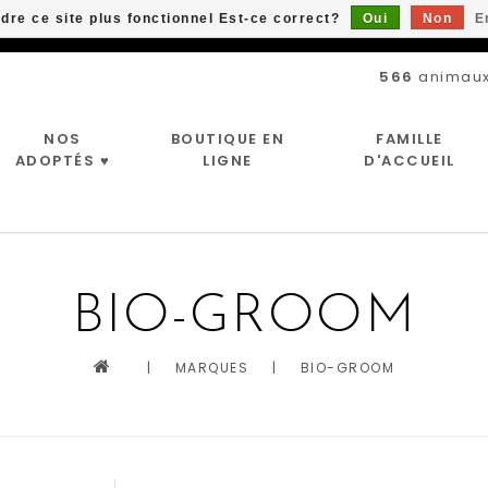
ndre ce site plus fonctionnel Est-ce correct?
Oui
Non
E
Livraison gratuite à partir de 89$*
566
animaux
NOS
BOUTIQUE EN
FAMILLE
ADOPTÉS ♥
LIGNE
D'ACCUEIL
BIO-GROOM
|
MARQUES
|
BIO-GROOM