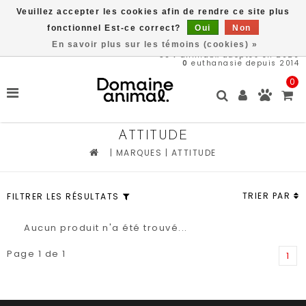
Veuillez accepter les cookies afin de rendre ce site plus
Livraison gratuite à partir de 89$*
fonctionnel Est-ce correct?
Oui
Non
En savoir plus sur les témoins (cookies) »
564
animaux adoptés en 2026
0
euthanasie depuis 2014
0
ATTITUDE
|
MARQUES
|
ATTITUDE
TRIER PAR
FILTRER LES RÉSULTATS
Aucun produit n'a été trouvé...
Page 1 de 1
1