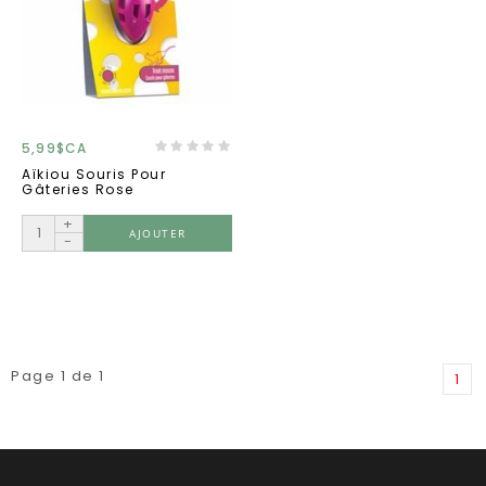
5,99$CA
Aïkiou Souris Pour
Gâteries Rose
+
AJOUTER
-
Page 1 de 1
1