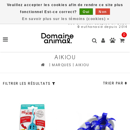
Veuillez accepter les cookies afin de rendre ce site plus
Livraison gratuite à partir de 89$*
fonctionnel Est-ce correct?
Oui
Non
En savoir plus sur les témoins (cookies) »
569
animaux adoptés en 2026
0
euthanasie depuis 2014
0
AIKIOU
|
MARQUES
|
AIKIOU
TRIER PAR
FILTRER LES RÉSULTATS