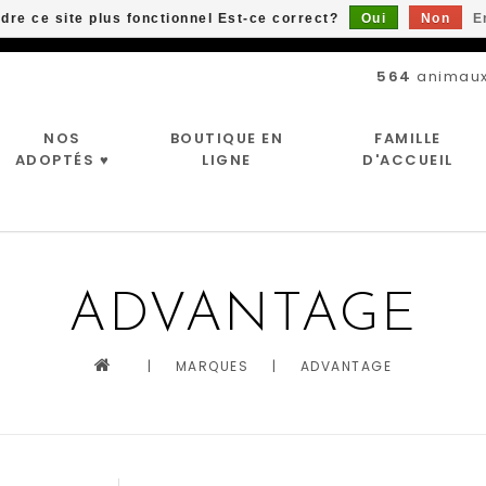
ndre ce site plus fonctionnel Est-ce correct?
Oui
Non
E
Livraison gratuite à partir de 89$*
564
animaux
NOS
BOUTIQUE EN
FAMILLE
ADOPTÉS ♥
LIGNE
D'ACCUEIL
ADVANTAGE
|
MARQUES
|
ADVANTAGE