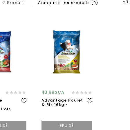
Aff
2 Produits
Comparer les produits (0)
43,99$CA
e
Advantage Poulet
e
& Riz 16kg -
 Pois
UISÉ
ÉPUISÉ