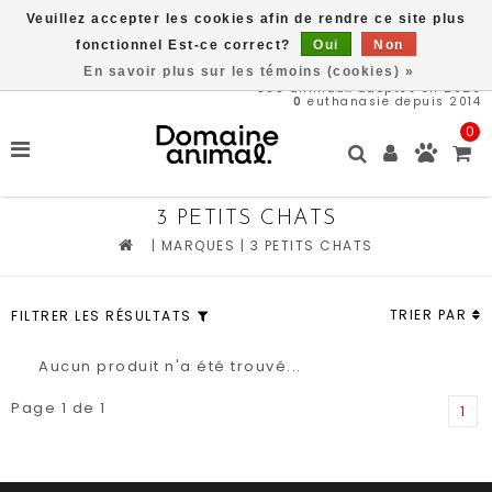
Veuillez accepter les cookies afin de rendre ce site plus
Livraison gratuite à partir de 89$*
fonctionnel Est-ce correct?
Oui
Non
En savoir plus sur les témoins (cookies) »
566
animaux adoptés en 2026
0
euthanasie depuis 2014
0
3 PETITS CHATS
|
MARQUES
|
3 PETITS CHATS
TRIER PAR
FILTRER LES RÉSULTATS
Aucun produit n'a été trouvé...
Page 1 de 1
1