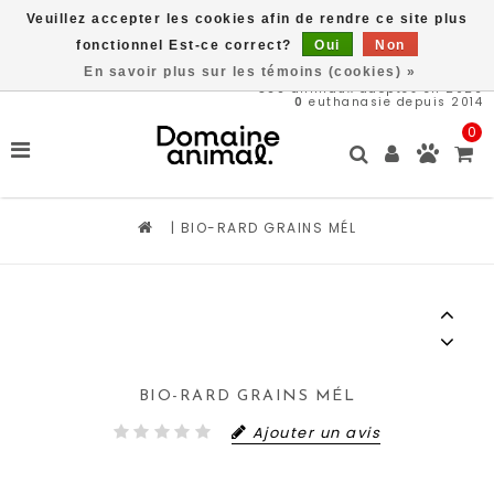
Veuillez accepter les cookies afin de rendre ce site plus
Livraison gratuite à partir de 89$*
fonctionnel Est-ce correct?
Oui
Non
En savoir plus sur les témoins (cookies) »
569
animaux adoptés en 2026
0
euthanasie depuis 2014
0
|
BIO-RARD GRAINS MÉL
BIO-RARD GRAINS MÉL
Ajouter un avis