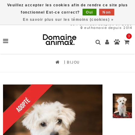
Veuillez accepter les cookies afin de rendre ce site plus
Livraison gratuite à partir de 89$*
fonctionnel Est-ce correct?
Oui
Non
En savoir plus sur les témoins (cookies) »
564
animaux adoptés en 2026
0
euthanasie depuis 2014
0
|
BIJOU