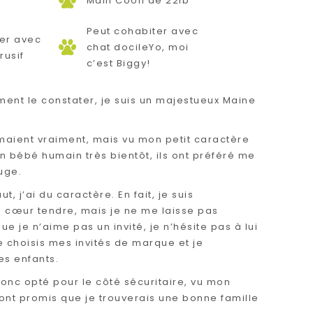
Main Coon de 22lb
Peut cohabiter avec
er avec
chat docileYo, moi
rusif
c’est Biggy!
nt le constater, je suis un majestueux Maine
aient vraiment, mais vu mon petit caractère
 un bébé humain très bientôt, ils ont préféré me
uge.
 j’ai du caractère. En fait, je suis
u cœur tendre, mais je ne me laisse pas
ue je n’aime pas un invité, je n’hésite pas à lui
 Je choisis mes invités de marque et je
es enfants.
onc opté pour le côté sécuritaire, vu mon
ont promis que je trouverais une bonne famille