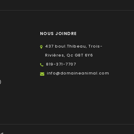
NOUS JOINDRE
437 boul.Thibeau, Trois-
Rivières, Qc G8T 6Y6
819-371-7707
s
info@domaineanimal.com
)
ed