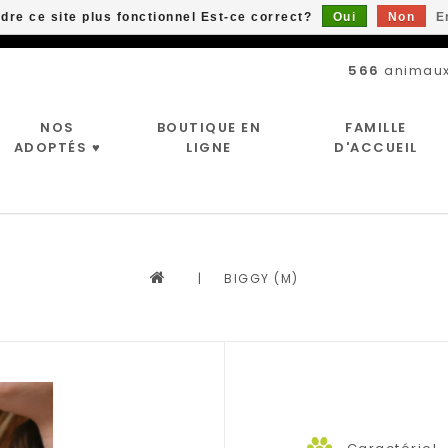
ndre ce site plus fonctionnel Est-ce correct?
Oui
Non
E
Livraison gratuite à partir de 89$*
566
animaux
NOS
BOUTIQUE EN
FAMILLE
ADOPTÉS ♥
LIGNE
D'ACCUEIL
|
BIGGY (M)