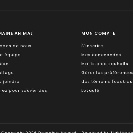
AINE ANIMAL
MON COMPTE
ropos de nous
S'inscrire
re équipe
Mes commandes
sion
Ma liste de souhaits
ettage
Gérer les préférence
 joindre
des témoins (cookies
nez pour sauver des
Loyauté
 Copyright 2026 Domaine Animal - Powered by
Lightspe