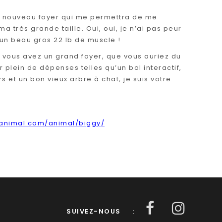
 nouveau foyer qui me permettra de me
 très grande taille. Oui, oui, je n’ai pas peur
 un beau gros 22 lb de muscle !
e vous avez un grand foyer, que vous auriez du
r plein de dépenses telles qu’un bol interactif,
s et un bon vieux arbre à chat, je suis votre
eanimal.com/animal/
biggy
/
SUIVEZ-NOUS
: