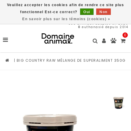
Veuillez accepter les cookies afin de rendre ce site plus
Livraison gratuite à partir de 89$*
fonctionnel Est-ce correct?
Oui
Non
En savoir plus sur les témoins (cookies) »
566
animaux adoptés en 2026
0
euthanasie depuis 2014
0
|
BIG COUNTRY RAW MÉLANGE DE SUPERALIMENT 350G