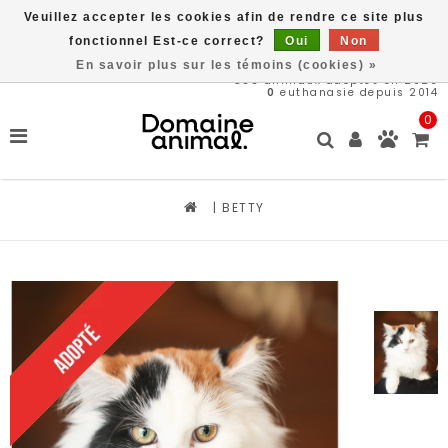
Veuillez accepter les cookies afin de rendre ce site plus
Livraison gratuite à partir de 89$*
fonctionnel Est-ce correct?
Oui
Non
En savoir plus sur les témoins (cookies) »
566
animaux adoptés en 2026
0
euthanasie depuis 2014
0
|
BETTY