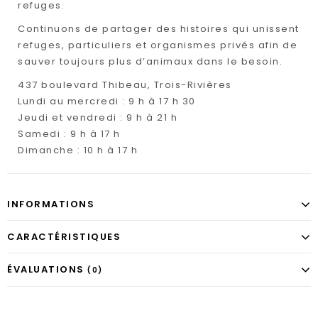
refuges.
Continuons de partager des histoires qui unissent
refuges, particuliers et organismes privés afin de
sauver toujours plus d’animaux dans le besoin.
437 boulevard Thibeau, Trois-Rivières
Lundi au mercredi : 9 h à 17 h 30
Jeudi et vendredi : 9 h à 21 h
Samedi : 9 h à 17 h
Dimanche : 10 h à 17 h
INFORMATIONS
CARACTÉRISTIQUES
ÉVALUATIONS
(0)