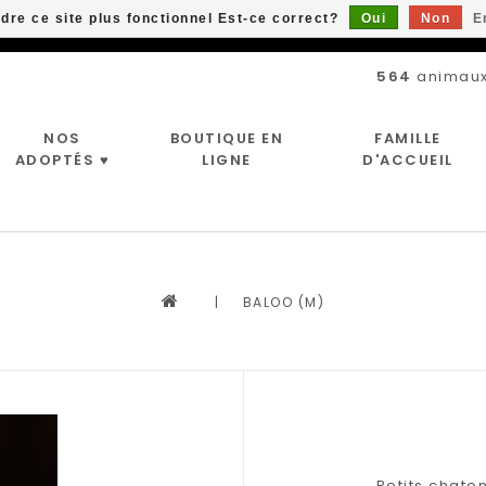
ndre ce site plus fonctionnel Est-ce correct?
Oui
Non
E
Livraison gratuite à partir de 89$*
564
animaux
NOS
BOUTIQUE EN
FAMILLE
ADOPTÉS ♥
LIGNE
D'ACCUEIL
|
BALOO (M)
Petits chato