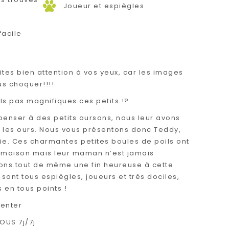
Joueur et espiègles
facile
es bien attention à vos yeux, car les images
us choquer!!!!
ils pas magnifiques ces petits !?
penser à des petits oursons, nous leur avons
 les ours. Nous vous présentons donc Teddy,
ie. Ces charmantes petites boules de poils ont
e maison mais leur maman n’est jamais
ons tout de même une fin heureuse à cette
 sont tous espiègles, joueurs et très dociles,
 en tous points !
senter
US 7j/7j