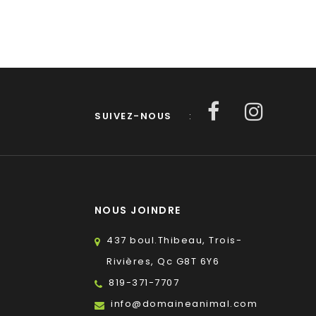
SUIVEZ-NOUS
:
NOUS JOINDRE
437 boul.Thibeau, Trois-
Rivières, Qc G8T 6Y6
819-371-7707
s
info@domaineanimal.com