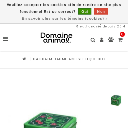
Veuillez accepter les cookies afin de rendre ce site plus
Livraison gratuite à partir de 89$*
fonctionnel Est-ce correct?
Oui
Non
En savoir plus sur les témoins (cookies) »
566
animaux adoptés en 2026
0
euthanasie depuis 2014
0
|
BAGBALM BAUME ANTISEPTIQUE 8OZ