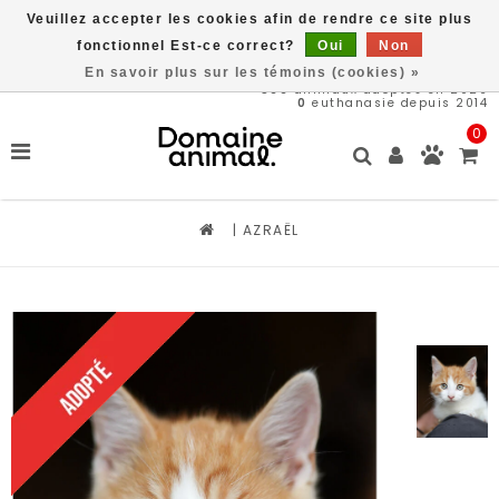
Veuillez accepter les cookies afin de rendre ce site plus
Livraison gratuite à partir de 89$*
fonctionnel Est-ce correct?
Oui
Non
En savoir plus sur les témoins (cookies) »
566
animaux adoptés en 2026
0
euthanasie depuis 2014
0
|
AZRAËL