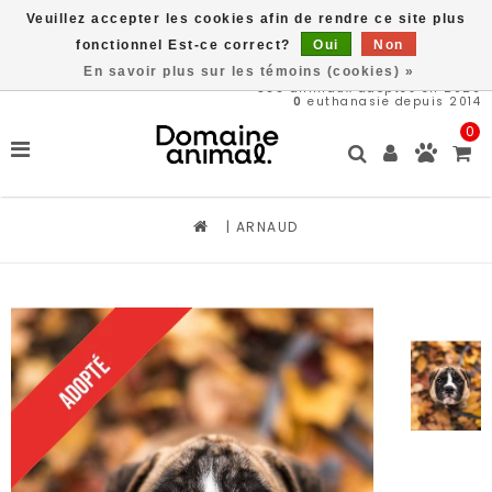
Veuillez accepter les cookies afin de rendre ce site plus
Livraison gratuite à partir de 89$*
fonctionnel Est-ce correct?
Oui
Non
En savoir plus sur les témoins (cookies) »
566
animaux adoptés en 2026
0
euthanasie depuis 2014
0
|
ARNAUD