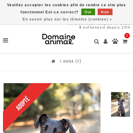
Veuillez accepter les cookies afin de rendre ce site plus
Livraison gratuite à partir de 89$*
fonctionnel Est-ce correct?
Oui
Non
En savoir plus sur les témoins (cookies) »
576
animaux adoptés en 2026
0
euthanasie depuis 2014
0
|
ANNA (F)