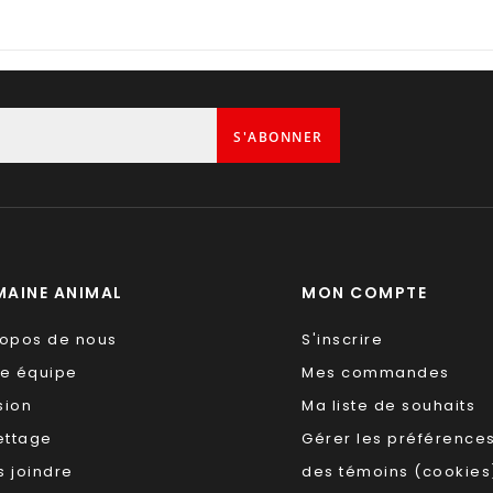
S'ABONNER
AINE ANIMAL
MON COMPTE
ropos de nous
S'inscrire
re équipe
Mes commandes
sion
Ma liste de souhaits
ettage
Gérer les préférence
 joindre
des témoins (cookies