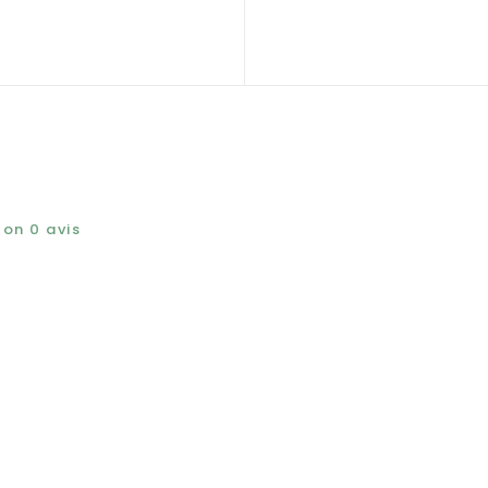
elon
0
avis