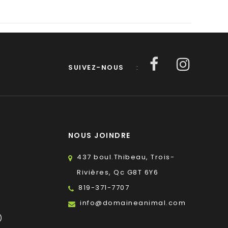
SUIVEZ-NOUS
:
NOUS JOINDRE
437 boul.Thibeau, Trois-
Rivières, Qc G8T 6Y6
819-371-7707
s
info@domaineanimal.com
)