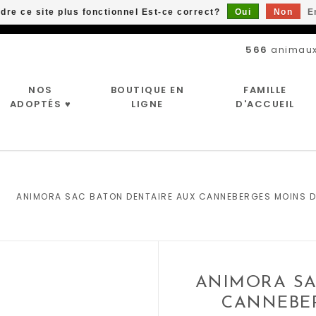
ndre ce site plus fonctionnel Est-ce correct?
Oui
Non
E
Livraison gratuite à partir de 89$*
566
animaux
NOS
BOUTIQUE EN
FAMILLE
ADOPTÉS ♥
LIGNE
D'ACCUEIL
|
ANIMORA SAC BATON DENTAIRE AUX CANNEBERGES MOINS D
ANIMORA SA
CANNEBER