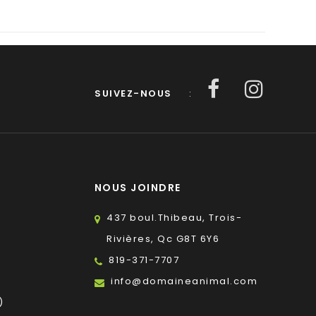
SUIVEZ-NOUS
:
NOUS JOINDRE
437 boul.Thibeau, Trois-
Rivières, Qc G8T 6Y6
819-371-7707
s
info@domaineanimal.com
)