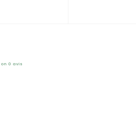
elon
0
avis