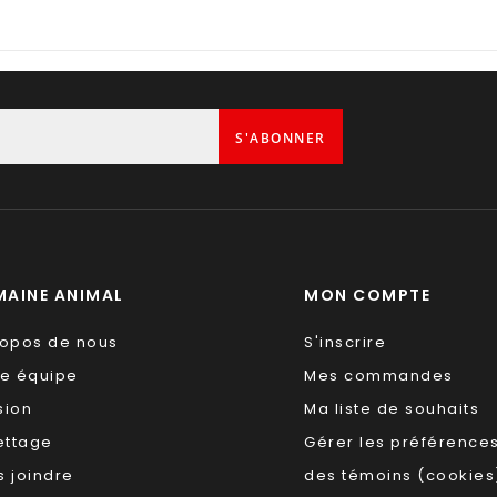
S'ABONNER
AINE ANIMAL
MON COMPTE
ropos de nous
S'inscrire
re équipe
Mes commandes
sion
Ma liste de souhaits
ettage
Gérer les préférence
 joindre
des témoins (cookies