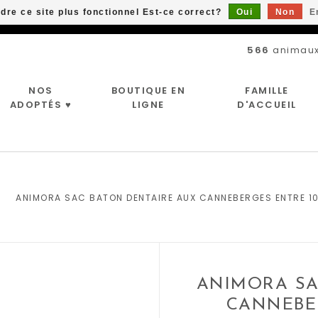
ndre ce site plus fonctionnel Est-ce correct?
Oui
Non
E
Livraison gratuite à partir de 89$*
566
animaux
NOS
BOUTIQUE EN
FAMILLE
ADOPTÉS ♥
LIGNE
D'ACCUEIL
|
ANIMORA SAC BATON DENTAIRE AUX CANNEBERGES ENTRE 1
ANIMORA SA
CANNEBER