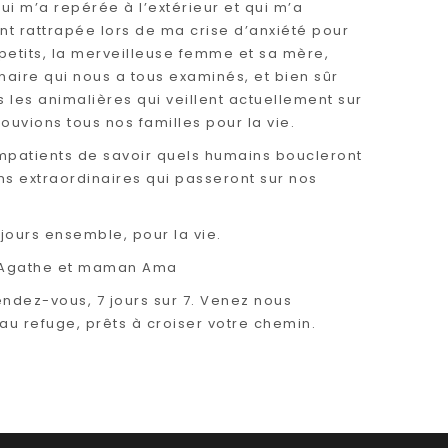
e qui m’a repérée à l’extérieur et qui m’a
nt rattrapée lors de ma crise d’anxiété pour
etits, la merveilleuse femme et sa mère,
inaire qui nous a tous examinés, et bien sûr
s les animalières qui veillent actuellement sur
ouvions tous nos familles pour la vie.
patients de savoir quels humains boucleront
ns extraordinaires qui passeront sur nos
 jours ensemble, pour la vie.
y, Agathe et maman Ama
endez-vous, 7 jours sur 7. Venez nous
u refuge, prêts à croiser votre chemin.