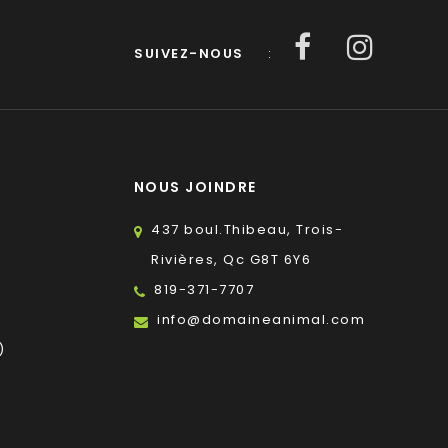
SUIVEZ-NOUS
:
NOUS JOINDRE
437 boul.Thibeau, Trois-
Rivières, Qc G8T 6Y6
819-371-7707
s
info@domaineanimal.com
)