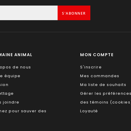
S'ABONNER
AINE ANIMAL
MON COMPTE
ropos de nous
S'inscrire
re équipe
Mes commandes
sion
Ma liste de souhaits
ettage
Gérer les préférence
 joindre
des témoins (cookies
nez pour sauver des
Loyauté