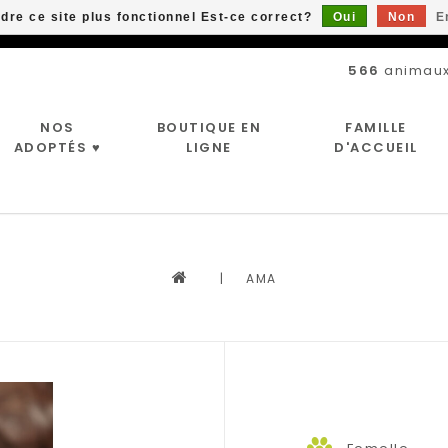
ndre ce site plus fonctionnel Est-ce correct?
Oui
Non
E
Livraison gratuite à partir de 89$*
566
animaux
NOS
BOUTIQUE EN
FAMILLE
ADOPTÉS ♥
LIGNE
D'ACCUEIL
|
AMA