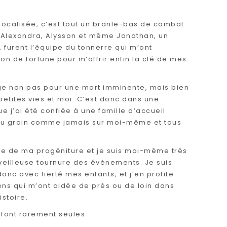
 localisée, c’est tout un branle-bas de combat
e, Alexandra, Alysson et même Jonathan, un
 furent l’équipe du tonnerre qui m’ont
n de fortune pour m’offrir enfin la clé de mes
fuge non pas pour une mort imminente, mais bien
petites vies et moi. C’est donc dans une
 j’ai été confiée à une famille d’accueil
 au grain comme jamais sur moi-même et tous
ère de ma progéniture et je suis moi-même très
eilleuse tournure des événements. Je suis
onc avec fierté mes enfants, et j’en profite
ens qui m’ont aidée de près ou de loin dans
istoire.
e font rarement seules.