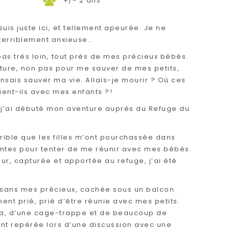
+/- 2 ans
suis juste ici, et tellement apeurée. Je ne
 terriblement anxieuse…
 pas très loin, tout près de mes précieux bébés.
iture, non pas pour me sauver de mes petits,
nsais sauver ma vie. Allais-je mourir ? Où ces
ent-ils avec mes enfants ?!
s, j’ai débuté mon aventure auprès du Refuge du
rible que les filles m’ont pourchassée dans
nantes pour tenter de me réunir avec mes bébés.
ur, capturée et apportée au refuge, j’ai été
 sans mes précieux, cachée sous un balcon
ment prié, prié d’être réunie avec mes petits.
a, d’une cage-trappe et de beaucoup de
ont repérée lors d’une discussion avec une