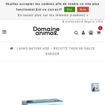
Veuillez accepter les cookies afin de rendre ce site plus
Livraison gratuite à partir de 89$*
fonctionnel Est-ce correct?
Oui
Non
En savoir plus sur les témoins (cookies) »
566
animaux adoptés en 2026
0
euthanasie depuis 2014
0
|
ALMO NATURE HQS - RECETTE THON EN SAUCE
6X50GR