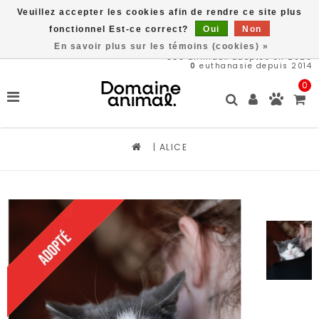
Veuillez accepter les cookies afin de rendre ce site plus
Livraison gratuite à partir de 89$*
fonctionnel Est-ce correct?
Oui
Non
En savoir plus sur les témoins (cookies) »
566
animaux adoptés en 2026
0
euthanasie depuis 2014
0
|
ALICE