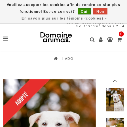
Veuillez accepter les cookies afin de rendre ce site plus
Livraison gratuite à partir de 89$*
fonctionnel Est-ce correct?
Oui
Non
En savoir plus sur les témoins (cookies) »
566
animaux adoptés en 2026
0
euthanasie depuis 2014
0
|
ADO