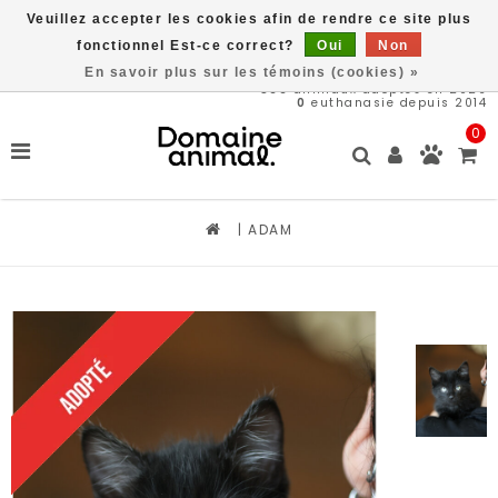
Veuillez accepter les cookies afin de rendre ce site plus
Livraison gratuite à partir de 89$*
fonctionnel Est-ce correct?
Oui
Non
En savoir plus sur les témoins (cookies) »
566
animaux adoptés en 2026
0
euthanasie depuis 2014
0
|
ADAM