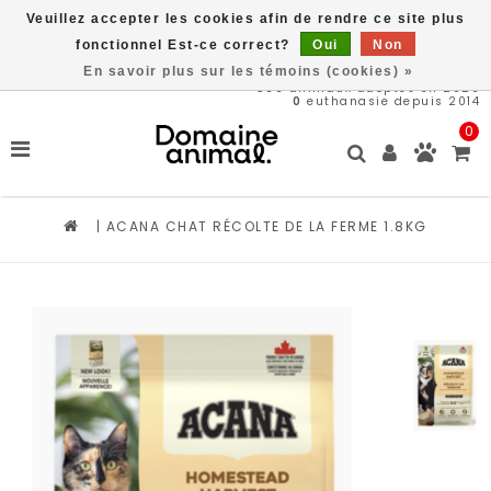
Veuillez accepter les cookies afin de rendre ce site plus
Livraison gratuite à partir de 89$*
fonctionnel Est-ce correct?
Oui
Non
En savoir plus sur les témoins (cookies) »
566
animaux adoptés en 2026
0
euthanasie depuis 2014
0
|
ACANA CHAT RÉCOLTE DE LA FERME 1.8KG