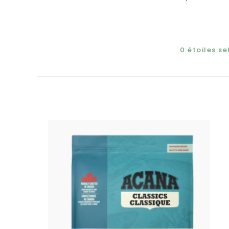
0
étoiles s