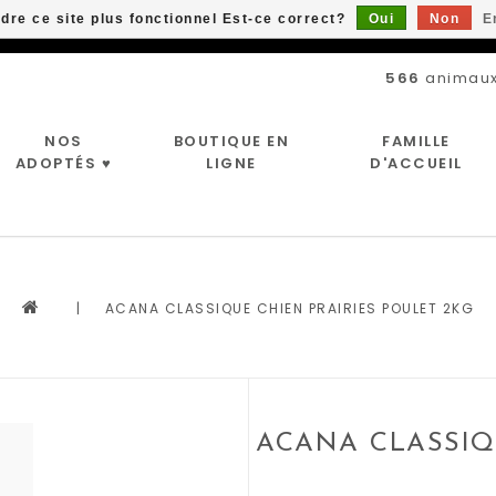
ndre ce site plus fonctionnel Est-ce correct?
Oui
Non
E
Livraison gratuite à partir de 89$*
566
animaux
NOS
BOUTIQUE EN
FAMILLE
ADOPTÉS ♥
LIGNE
D'ACCUEIL
|
ACANA CLASSIQUE CHIEN PRAIRIES POULET 2KG
ACANA CLASSIQ