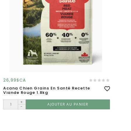
26,99$CA
92
Acana Chien Grains En Santé Recette
Ac
Viande Rouge 1.8kg
Et
+
AJOUTER AU PANIER
-