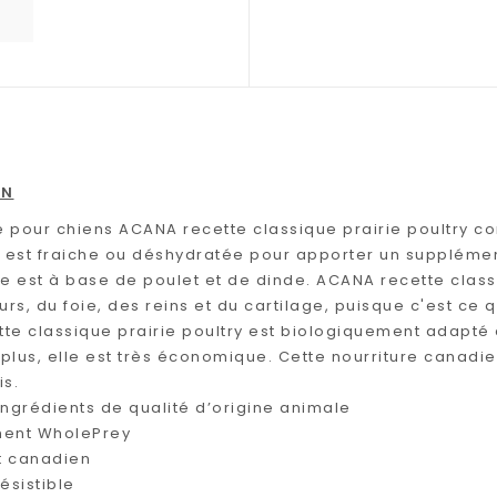
ON
re pour chiens ACANA recette classique prairie poultry c
est fraiche ou déshydratée pour apporter un supplément 
e est à base de poulet et de dinde. ACANA recette classi
rs, du foie, des reins et du cartilage, puisque c'est ce
te classique prairie poultry est biologiquement adapté à
lus, elle est très économique. Cette nourriture canadien
is.
ingrédients de qualité d’origine animale
ment WholePrey
t canadien
ésistible