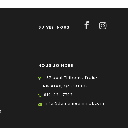
SUIVEZ-NOUS
:
NOUS JOINDRE
437 boul.Thibeau, Trois-
Rivières, Qc G8T 6Y6
819-371-7707
s
info@domaineanimal.com
)