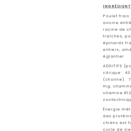
INGRÉDIEN
Poulet frais
avoine entiè
racine de c
fraîches, po
épinards fra
entiers, am
églantier
ADDITIFS (pa
citrique : 4
(choline) : 
mg; vitamine
vitamine B12
zootechniqu
Énergie mét
des protéin
chiens est f
cycle de vie