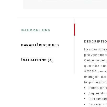
INFORMATIONS
DESCRIPTI
CARACTÉRISTIQUES
La nourritu
provenance 
ÉVALUATIONS
Cette recett
(0)
que des cœu
ACANA recet
manger, de p
légumes fra
Riche en 
Superali
Fièremen
Saveur irr