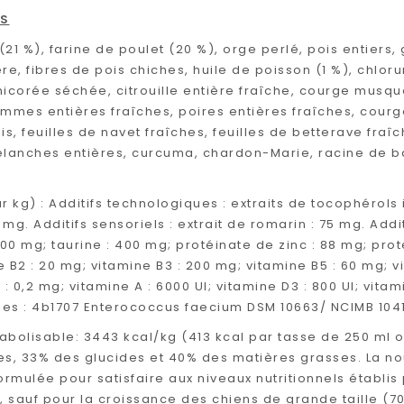
TS
 (21 %), farine de poulet (20 %), orge perlé, pois entiers
re, fibres de pois chiches, huile de poisson (1 %), chlor
hicorée séchée, citrouille entière fraîche, courge musqu
mmes entières fraîches, poires entières fraîches, courget
is, feuilles de navet fraîches, feuilles de betterave fra
élanches entières, curcuma, chardon-Marie, racine de b
r kg) : Additifs technologiques : extraits de tocophérols 
0 mg. Additifs sensoriels : extrait de romarin : 75 mg. Addi
700 mg; taurine : 400 mg; protéinate de zinc : 88 mg; proté
 B2 : 20 mg; vitamine B3 : 200 mg; vitamine B5 : 60 mg; v
 : 0,2 mg; vitamine A : 6000 UI; vitamine D3 : 800 UI; vitami
es : 4b1707 Enterococcus faecium DSM 10663/ NCIMB 10415
abolisable: 3443 kcal/kg (413 kcal par tasse de 250 ml 
es, 33% des glucides et 40% des matières grasses. La n
ormulée pour satisfaire aux niveaux nutritionnels établis
, sauf pour la croissance des chiens de grande taille (70