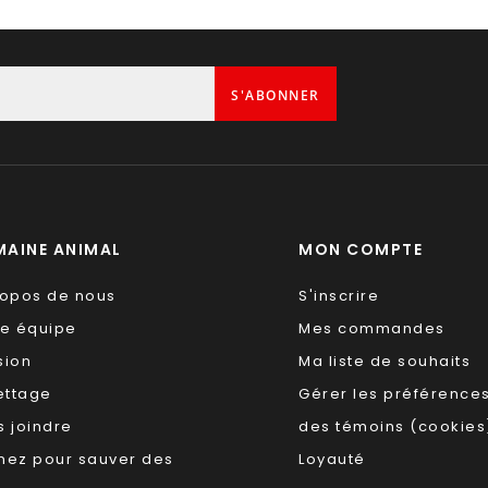
S'ABONNER
AINE ANIMAL
MON COMPTE
ropos de nous
S'inscrire
re équipe
Mes commandes
sion
Ma liste de souhaits
ettage
Gérer les préférence
 joindre
des témoins (cookies
nez pour sauver des
Loyauté