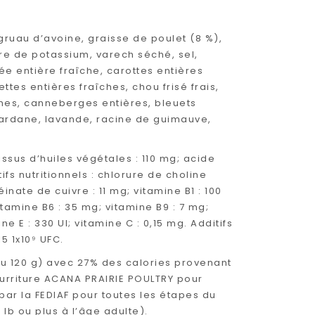
, gruau d’avoine, graisse de poulet (8 %),
ure de potassium, varech séché, sel,
ée entière fraîche, carottes entières
tes entières fraîches, chou frisé frais,
îches, canneberges entières, bleuets
ardane, lavande, racine de guimauve,
issus d’huiles végétales : 110 mg; acide
tifs nutritionnels : chlorure de choline
inate de cuivre : 11 mg; vitamine B1 : 100
itamine B6 : 35 mg; vitamine B9 : 7 mg;
ne E : 330 UI; vitamine C : 0,15 mg. Additifs
 1x10⁹ UFC.
ou 120 g) avec 27% des calories provenant
ourriture ACANA PRAIRIE POULTRY pour
 par la FEDIAF pour toutes les étapes du
 lb ou plus à l’âge adulte).