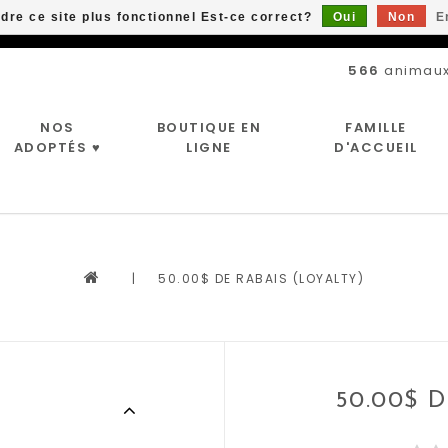
ndre ce site plus fonctionnel Est-ce correct?
Oui
Non
E
Livraison gratuite à partir de 89$*
566
animaux
NOS
BOUTIQUE EN
FAMILLE
ADOPTÉS ♥
LIGNE
D'ACCUEIL
|
50.00$ DE RABAIS (LOYALTY)
50.00$ 