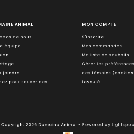
AINE ANIMAL
MON COMPTE
ropos de nous
S'inscrire
re équipe
Mes commandes
sion
Ma liste de souhaits
ettage
Gérer les préférence
 joindre
des témoins (cookies
nez pour sauver des
Loyauté
 Copyright 2026 Domaine Animal - Powered by
Lightspe