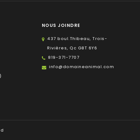
NOUS JOINDRE
437 boul.Thibeau, Trois-
Rivières, Qc G8T 6Y6
819-371-7707
s
info@domaineanimal.com
)
ed