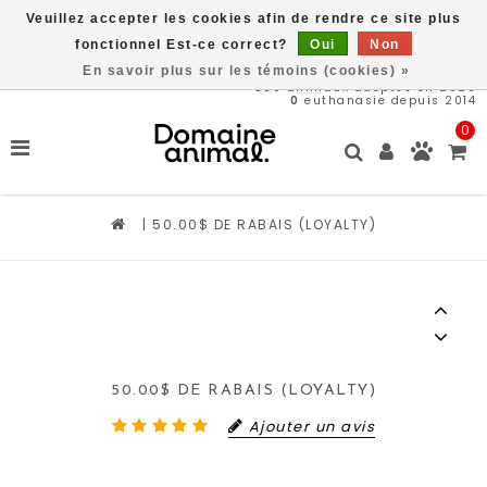
Veuillez accepter les cookies afin de rendre ce site plus
Livraison gratuite à partir de 89$*
fonctionnel Est-ce correct?
Oui
Non
En savoir plus sur les témoins (cookies) »
569
animaux adoptés en 2026
0
euthanasie depuis 2014
0
|
50.00$ DE RABAIS (LOYALTY)
50.00$ DE RABAIS (LOYALTY)
Ajouter un avis