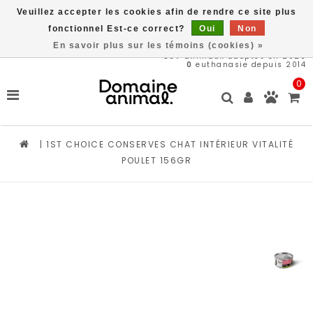
Veuillez accepter les cookies afin de rendre ce site plus
Livraison gratuite à partir de 89$*
fonctionnel Est-ce correct?
Oui
Non
En savoir plus sur les témoins (cookies) »
567
animaux adoptés en 2026
0
euthanasie depuis 2014
0
|
1ST CHOICE CONSERVES CHAT INTÉRIEUR VITALITÉ
POULET 156GR