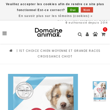
Veuillez accepter les cookies afin de rendre ce site plus
Livraison gratuite à partir de 89$*
fonctionnel Est-ce correct?
Oui
Non
En savoir plus sur les témoins (cookies) »
577
animaux adoptés en 2026
0
euthanasie depuis 2014
0
|
1ST CHOICE CHIEN MOYENNE ET GRANDE RACES
CROISSANCE CHIOT