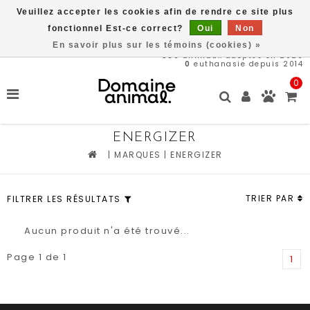
Veuillez accepter les cookies afin de rendre ce site plus
Livraison gratuite à partir de 89$*
fonctionnel Est-ce correct?
Oui
Non
En savoir plus sur les témoins (cookies) »
566
animaux adoptés en 2026
0
euthanasie depuis 2014
0
ENERGIZER
|
MARQUES
|
ENERGIZER
TRIER PAR
FILTRER LES RÉSULTATS
Aucun produit n'a été trouvé...
Page 1 de 1
1