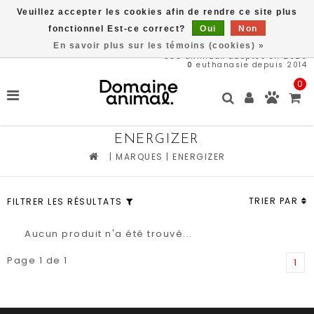
Veuillez accepter les cookies afin de rendre ce site plus
Livraison gratuite à partir de 89$*
fonctionnel Est-ce correct?
Oui
Non
En savoir plus sur les témoins (cookies) »
566
animaux adoptés en 2026
0
euthanasie depuis 2014
0
ENERGIZER
|
MARQUES
|
ENERGIZER
TRIER PAR
FILTRER LES RÉSULTATS
Aucun produit n'a été trouvé...
Page 1 de 1
1