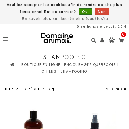
Veuillez accepter les cookies afin de rendre ce site plus
Livraison gratuite à partir de 89$*
fonctionnel Est-ce correct?
Oui
Non
En savoir plus sur les témoins (cookies) »
566
animaux adoptés en 2026
0
euthanasie depuis 2014
0
SHAMPOOING
|
BOUTIQUE EN LIGNE
|
ENCOURAGEZ QUÉBÉCOIS
|
CHIENS
|
SHAMPOOING
TRIER PAR
FILTRER LES RÉSULTATS