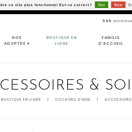
ndre ce site plus fonctionnel Est-ce correct?
Oui
Non
E
Livraison gratuite à partir de 89$*
566
animaux
NOS
BOUTIQUE EN
FAMILLE
ADOPTÉS ♥
LIGNE
D'ACCUEIL
CESSOIRES & SO
BOUTIQUE EN LIGNE
|
COCHONS D'INDE
|
ACCESSOIRE