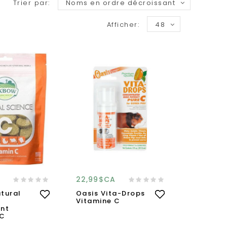
Trier par:
Noms en ordre décroissant
Afficher:
48
22,99$CA
tural
Oasis Vita-Drops
Vitamine C
nt
 C