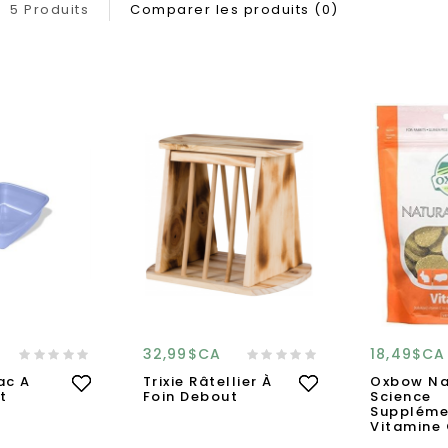
5 Produits
Comparer les produits (0)
32,99$CA
18,49$CA
ac A
Trixie Râtellier À
Oxbow Na
it
Foin Debout
Science
Suppléme
Vitamine