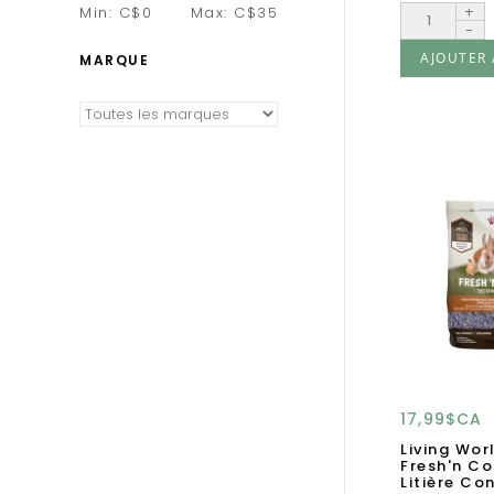
+
Min: C$
0
Max: C$
35
-
AJOUTER 
MARQUE
17,99$CA
Living Wor
Fresh'n C
Litière Con